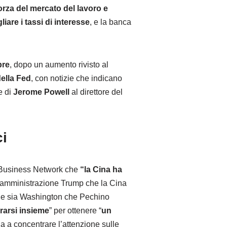
orza del mercato del lavoro e
iare i tassi di interesse
, e la banca
bre
, dopo un aumento rivisto al
ella Fed
, con notizie che indicano
e di
Jerome Powell
al direttore del
ci
ox Business Network che
“la Cina ha
l’amministrazione Trump che la Cina
che sia Washington che Pechino
rarsi insieme
” per ottenere “
un
a a concentrare l’attenzione sulle