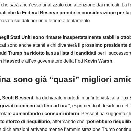
, che sarà anch’esso analizzato con attenzione dai mercati. La
f
cipali che la Federal Reserve prende in considerazione per tagl
asato sui dati per un ulteriore allentamento.
negli Stati Uniti sono rimaste inaspettatamente stabili a otto
ati sono anche attenti a chi diventerà il
prossimo presidente d
ld Trump ha ridotto la sua lista di candidati
per il successor
n Hassett
e all’ex governatore della Fed
Kevin Warsh
.
 Cina sono già “quasi” migliori ami
i,
Scott Bessent
, ha dichiarato martedì in un’intervista alla F
negoziati commerciali fino ad ora”
, esprimendo il desiderio del
icolare
aumentando i consumi interni
. Bessent ha suggerito 
o sforzo di riequilibrio
, affermando che “
potrebbero riequilib
Le dichiarazioni arrivano mentre l’amministrazione Trump continu