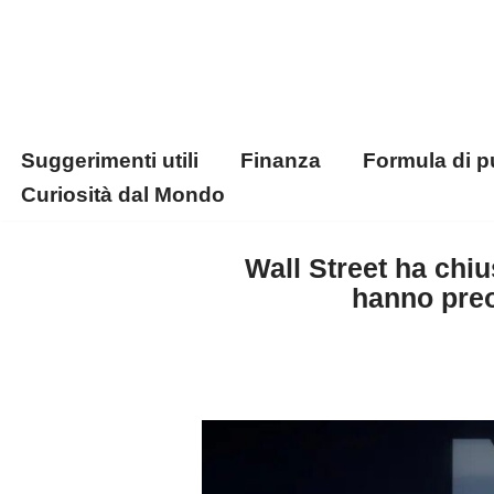
Vai
al
contenuto
Suggerimenti utili
Finanza
Formula di p
Curiosità dal Mondo
Wall Street ha chi
hanno preo