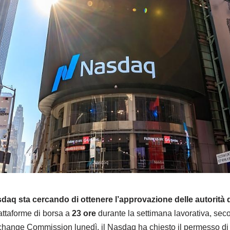
daq sta cercando di ottenere l’approvazione delle autorità 
attaforme di borsa a
23 ore
durante la settimana lavorativa, se
change Commission lunedì, il Nasdaq ha chiesto il permesso di