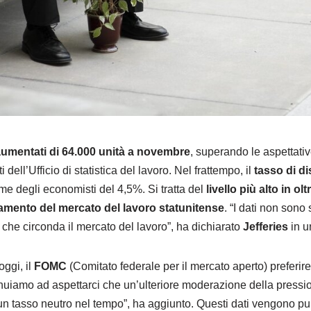
 aumentati di 64.000 unità a novembre
, superando le aspettativ
 dell’Ufficio di statistica del lavoro. Nel frattempo, il
tasso di d
time degli economisti del 4,5%. Si tratta del
livello più alto in ol
tamento del mercato del lavoro statunitense
. “I dati non sono 
 che circonda il mercato del lavoro”, ha dichiarato
Jefferies
in u
oggi, il
FOMC
(Comitato federale per il mercato aperto) preferi
tinuiamo ad aspettarci che un’ulteriore moderazione della pressio
n tasso neutro nel tempo”, ha aggiunto. Questi dati vengono pub