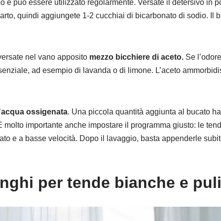
 può essere utilizzato regolarmente. Versate il detersivo in po
to, quindi aggiungete 1-2 cucchiai di bicarbonato di sodio. Il b
versate nel vano apposito
mezzo bicchiere di aceto.
Se l’odore 
enziale, ad esempio di lavanda o di limone. L’aceto ammorbidisc
’
acqua ossigenata
. Una piccola quantità aggiunta al bucato ha
e. È molto importante anche impostare il programma giusto: le t
o e a basse velocità. Dopo il lavaggio, basta appenderle subito
inghi per tende bianche e puli