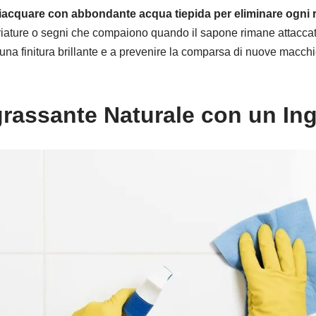
ciacquare con abbondante acqua tiepida per eliminare ogni 
triature o segni che compaiono quando il sapone rimane attaccat
 una finitura brillante e a prevenire la comparsa di nuove macch
Sgrassante Naturale con un In