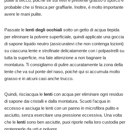
pulite a secco, poiché se sui vetri è presente grasso o sporco è
probabile che si finisca per graffiarle. Inoltre, è molto importante
avere le mani pulite.
Passate le
lenti degli occhiali
sotto un getto di acqua tiepida
per eliminare la polvere superficiale, quindi applicate una goccia
di sapone liquido neutro (assicuratevi che non contenga lozioni)
su ciascuna lente e strofinate delicatamente con i polpastrelli su
tutta la superficie, ma fate attenzione a non bagnare la
montatura. Ti consigliamo di pulire accuratamente la zona della
lente che va sul ponte del naso, poiché qui si accumula molto
grasso e in alcuni casi anche trucco.
Quindi, risciacqua le
lenti
con acqua per eliminare ogni residuo
di sapone dai cristalli e dalla montatura. Scuoti l’acqua in
eccesso e asciuga le lenti con un panno in microfibra pulito e
asciutto, senza esercitare una pressione eccessiva. Una volta
che le
lenti
sono ben asciutte, puoi riporle nella loro custodia per
proteggerle da urti e polvere.