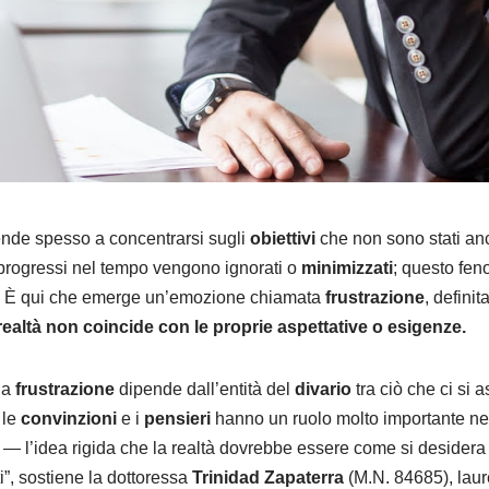
tende spesso a concentrarsi sugli
obiettivi
che non sono stati anc
o progressi nel tempo vengono ignorati o
minimizzati
; questo fe
È qui che emerge un’emozione chiamata
frustrazione
, defini
 realtà non coincide con le proprie aspettative o esigenze.
lla
frustrazione
dipende dall’entità del
divario
tra ciò che ci si a
 le
convinzioni
e i
pensieri
hanno un ruolo molto importante nel
— l’idea rigida che la realtà dovrebbe essere come si desidera 
ti”, sostiene la dottoressa
Trinidad Zapaterra
(M.N. 84685), laur